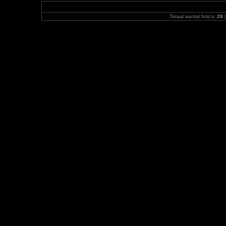
Totaal aantal foto's:
28
|