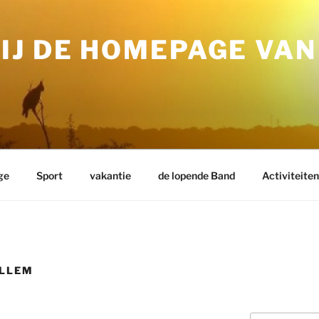
IJ DE HOMEPAGE VAN
ge
Sport
vakantie
de lopende Band
Activiteite
ILLEM