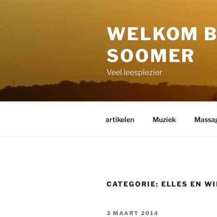
Naar
de
WELKOM B
inhoud
springen
SOOMER
Veel leesplezier
artikelen
Muziek
Massa
CATEGORIE:
ELLES EN W
GEPLAATST
3 MAART 2014