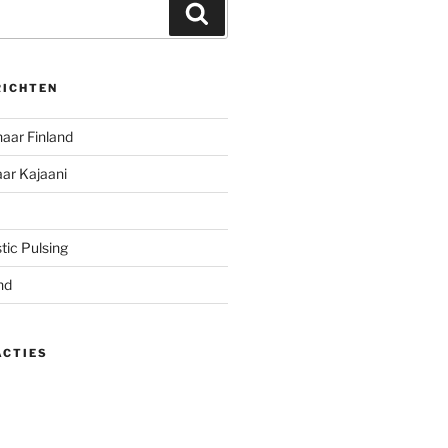
Zoeken
RICHTEN
naar Finland
ar Kajaani
stic Pulsing
nd
ACTIES