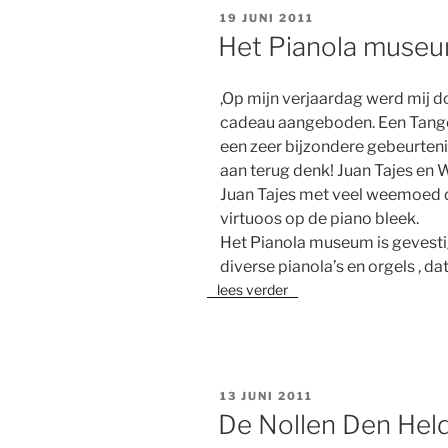
GEPLAATST
19 JUNI 2011
OP
Het Pianola muse
,Op mijn verjaardag werd mij d
cadeau aangeboden. Een Tango
een zeer bijzondere gebeurten
aan terug denk! Juan Tajes en
Juan Tajes met veel weemoed
virtuoos op de piano bleek.
Het Pianola museum is gevestig
diverse pianola’s en orgels , d
lees verder
GEPLAATST
13 JUNI 2011
OP
De Nollen Den Hel