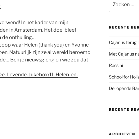
Zoeken
x
naar:
verwend! In het kader van mijn
RECENTE BE
lden in Amsterdam. Het doel bleef
 de onthulling…
Cajanus terug 
coop waar Helen (thank you) en Yvonne
n. Natuurlijk zijn ze al wereld beroemd
Met Cajanus na
de… Ben je nieuwsgierig en wie zou dat
Rossini
De-Levende-Jukebox/11-Helen-en-
School for Holi
De lopende Ba
RECENTE RE
ARCHIEVEN