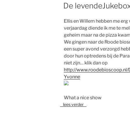
OP
De levendeJukebo
Ellis en Willem hebben me erg 
verjaardag diende ik me te me
geheim maar na de pizza kwam
We gingen naar de Roode bios
een super avond verzorgd hebbe
door hun optredens bij de Para
niet zijn… klik dan op
http://www.roodebioscoop.nl/
Yvonne
What a nice show
lees verder